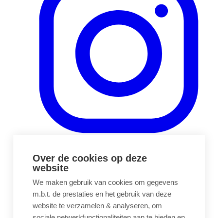
(opens in a new tab)
Over de cookies op deze
website
We maken gebruik van cookies om gegevens
m.b.t. de prestaties en het gebruik van deze
website te verzamelen & analyseren, om
sociale netwerkfunctionaliteiten aan te bieden en